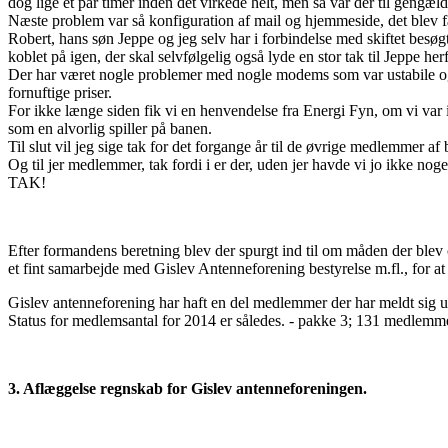
dog lige et par timer inden det virkede helt, men så var der til gengæ
Næste problem var så konfiguration af mail og hjemmeside, det blev fak
Robert, hans søn Jeppe og jeg selv har i forbindelse med skiftet besøg
koblet på igen, der skal selvfølgelig også lyde en stor tak til Jeppe herf
Der har været nogle problemer med nogle modems som var ustabile og der
fornuftige priser.
For ikke længe siden fik vi en henvendelse fra Energi Fyn, om vi var in
som en alvorlig spiller på banen.
Til slut vil jeg sige tak for det forgange år til de øvrige medlemmer af
Og til jer medlemmer, tak fordi i er der, uden jer havde vi jo ikke nogen
TAK!
Efter formandens beretning blev der spurgt ind til om måden der blev
et fint samarbejde med Gislev Antenneforening bestyrelse m.fl., for 
Gislev antenneforening har haft en del medlemmer der har meldt sig u
Status for medlemsantal for 2014 er således. - pakke 3; 131 medlemm
3. Aflæggelse regnskab for Gislev antenneforeningen.