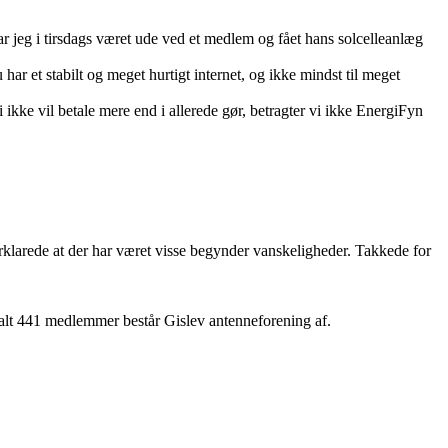
ar jeg i tirsdags været ude ved et medlem og fået hans solcelleanlæg
r et stabilt og meget hurtigt internet, og ikke mindst til meget
i ikke vil betale mere end i allerede gør, betragter vi ikke EnergiFyn
klarede at der har været visse begynder vanskeligheder. Takkede for
alt 441 medlemmer består Gislev antenneforening af.