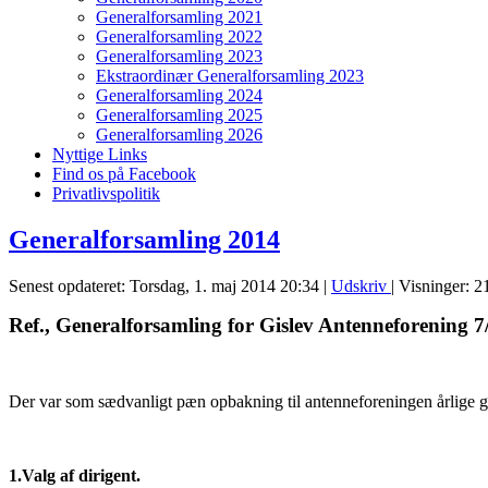
Generalforsamling 2021
Generalforsamling 2022
Generalforsamling 2023
Ekstraordinær Generalforsamling 2023
Generalforsamling 2024
Generalforsamling 2025
Generalforsamling 2026
Nyttige Links
Find os på Facebook
Privatlivspolitik
Generalforsamling 2014
Senest opdateret: Torsdag, 1. maj 2014 20:34
|
Udskriv
| Visninger: 
Ref., Generalforsamling for Gislev Antenneforening 7
Der var som sædvanligt pæn opbakning til antenneforeningen årlige gene
1.Valg af dirigent.