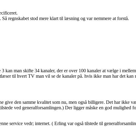
cificeret.
m. Så regnskabet stod mere klart til læsning og var nemmere at forstå.
e 3 kan man skifte 34 kanaler, der er over 100 kanaler at vælge i mellem
æser til hvert TV man vil se de kanaler på. hvis ikke man har det kan
ne give den samme kvalitet som nu, men også billigere. Det har ikke vær
 tilstede ved generalforsamlingen.) Der ligger måske en god mulighed f
nne service vedr; internet. ( Erling var også tilstede til generalforsaml