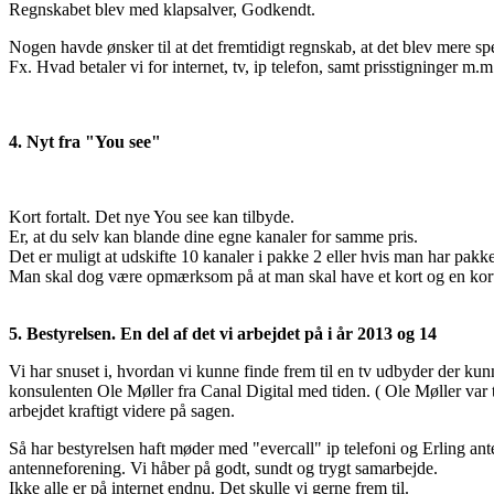
Regnskabet blev med klapsalver, Godkendt.
Nogen havde ønsker til at det fremtidigt regnskab, at det blev mere spe
Fx. Hvad betaler vi for internet, tv, ip telefon, samt prisstigninger m.
4. Nyt fra "You see"
Kort fortalt. Det nye You see kan tilbyde.
Er, at du selv kan blande dine egne kanaler for samme pris.
Det er muligt at udskifte 10 kanaler i pakke 2 eller hvis man har pakk
Man skal dog være opmærksom på at man skal have et kort og en kortl
5. Bestyrelsen. En del af det vi arbejdet på i år 2013 og 14
Vi har snuset i, hvordan vi kunne finde frem til en tv udbyder der kun
konsulenten Ole Møller fra Canal Digital med tiden. ( Ole Møller var
arbejdet kraftigt videre på sagen.
Så har bestyrelsen haft møder med "evercall" ip telefoni og Erling ante
antenneforening. Vi håber på godt, sundt og trygt samarbejde.
Ikke alle er på internet endnu. Det skulle vi gerne frem til.