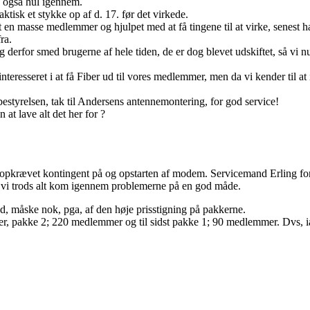
ld også hul igennem.
tisk et stykke op af d. 17. før det virkede.
t en masse medlemmer og hjulpet med at få tingene til at virke, senest h
ra.
for smed brugerne af hele tiden, de er dog blevet udskiftet, så vi nu ha
teresseret i at få Fiber ud til vores medlemmer, men da vi kender til at 
 bestyrelsen, tak til Andersens antennemontering, for god service!
 at lave alt det her for ?
 opkrævet kontingent på og opstarten af modem. Servicemand Erling for
at vi trods alt kom igennem problemerne på en god måde.
d, måske nok, pga, af den høje prisstigning på pakkerne.
er, pakke 2; 220 medlemmer og til sidst pakke 1; 90 medlemmer. Dvs, i