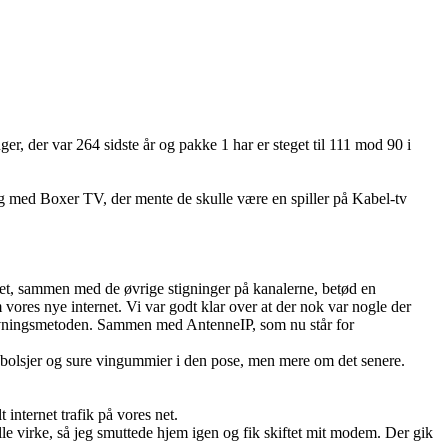
ger, der var 264 sidste år og pakke 1 har er steget til 111 mod 90 i
 med Boxer TV, der mente de skulle være en spiller på Kabel-tv
et, sammen med de øvrige stigninger på kanalerne, betød en
res nye internet. Vi var godt klar over at der nok var nogle der
opkrævningsmetoden. Sammen med AntenneIP, som nu står for
bolsjer og sure vingummier i den pose, men mere om det senere.
 internet trafik på vores net.
lle virke, så jeg smuttede hjem igen og fik skiftet mit modem. Der gik