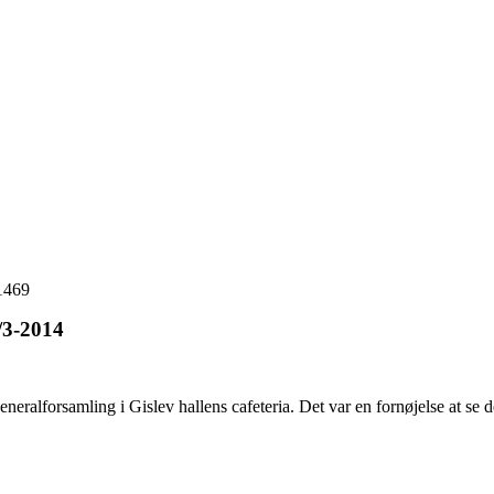
21469
/3-2014
ralforsamling i Gislev hallens cafeteria. Det var en fornøjelse at se de