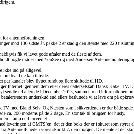
irigent.
t for antenneforeningen.
inger mod 130 sidste år, pakke 2 er stadig den største med 220 tilslutnin
 heldigvis fik vi lavet gode aftaler med de fleste af dem.
 har holdt nogle møder med YouSee og med Andersen Antennemontering og
 ikke ind på alligevel.
re om hvad de kan tilbyde.
 par kanaler blev flyttet rundt og flere skiftede til HD.
ger Internet igennem dem eller deres datterselskab Dansk Kabel TV. D
nyt sendte ud allerede i December 2013, sammen med informationen om vo
rlige betalere/større underskud end ellers besluttede vi at lave om på 
ig TV med Bland Selv. Og Næsten som i slikverdenen er der både søde 
ede ca. 200 modems på de 2 dage. En stor tak til brugsen for husly.
hårdere kamp end forventet.
 med leveringen af CMTS’en, det er den boks der er i skuret som styrer alt
e fra AntenneIP nede i vores skur kl 7, den morgen. De mente at det sku