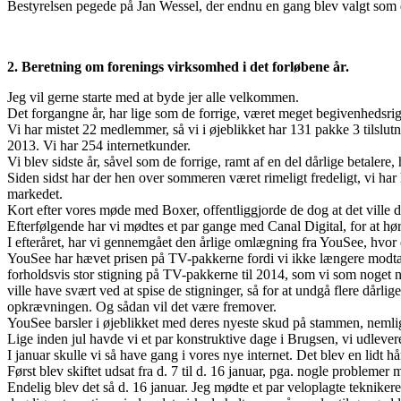
Bestyrelsen pegede på Jan Wessel, der endnu en gang blev valgt som d
2. Beretning om forenings virksomhed i det forløbene år.
Jeg vil gerne starte med at byde jer alle velkommen.
Det forgangne år, har lige som de forrige, været meget begivenhedsrig
Vi har mistet 22 medlemmer, så vi i øjeblikket har 131 pakke 3 tilslutn
2013. Vi har 254 internetkunder.
Vi blev sidste år, såvel som de forrige, ramt af en del dårlige betalere,
Siden sidst har der hen over sommeren været rimeligt fredeligt, vi
markedet.
Kort efter vores møde med Boxer, offentliggjorde de dog at det ville de
Efterfølgende har vi mødtes et par gange med Canal Digital, for at hø
I efteråret, har vi gennemgået den årlige omlægning fra YouSee, hvor et
YouSee har hævet prisen på TV-pakkerne fordi vi ikke længere modta
forholdsvis stor stigning på TV-pakkerne til 2014, som vi som noget 
ville have svært ved at spise de stigninger, så for at undgå flere då
opkrævningen. Og sådan vil det være fremover.
YouSee barsler i øjeblikket med deres nyeste skud på stammen, neml
Lige inden jul havde vi et par konstruktive dage i Brugsen, vi udlever
I januar skulle vi så have gang i vores nye internet. Det blev en lidt 
Først blev skiftet udsat fra d. 7 til d. 16 januar, pga. nogle problemer
Endelig blev det så d. 16 januar. Jeg mødte et par veloplagte tekniker