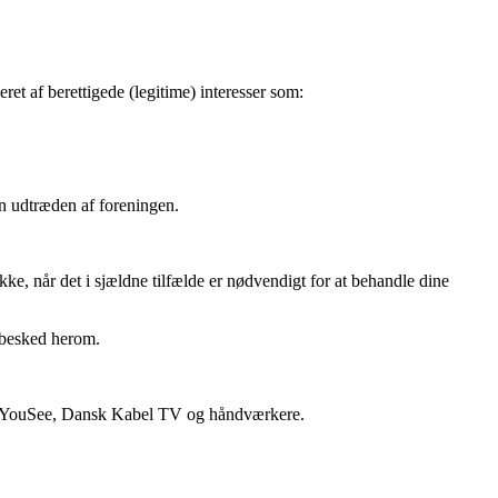
t af berettigede (legitime) interesser som:
in udtræden af foreningen.
ke, når det i sjældne tilfælde er nødvendigt for at behandle dine
s besked herom.
nder YouSee, Dansk Kabel TV og håndværkere.