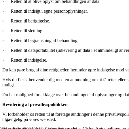
› Retten til at blive oplyst om behandlingen af data.
› Retten til indsigt i egne personoplysninger.
› Retten til berigtigelse.
› Retten til sletning.
› Retten til begrænsning af behandling.
› Retten til dataportabilitet (udlevering af data i et almindeligt anve
› Retten til indsigelse.
Du kan gøre brug af dine rettigheder, herunder gøre indsigelse mod vo
Hvis du f.eks. henvender dig med en anmodning om at få rettet eller sl
muligt.
Du har mulighed for at klage over behandlingen af oplysninger og data
Revidering af privatlivspolitikken
Vi forbeholder os retten til at foretage ændringer i denne privatlivspoli
tilgængelig på vores websted.
Ved at fortsætte på dette site accepteres det at Gislev Antenneforening