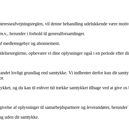
eresseafvejningsreglen, vil denne behandling udelukkende være motivere
v., herunder i forhold til generalforsamlinger.
 af medlemsgebyr og abonnement.
lsesreglerne, opbevarer vi dine oplysninger også i en periode efter d
 andet lovligt grundlag end samtykke. Vi indhenter derfor kun dit samtyk
or.
mtykket, og du kan til enhver tid trække samtykket tilbage ved at give o
eregivelse af oplysninger til samarbejdspartnere og leverandører, heru
ingsbrug uden dit samtykke.