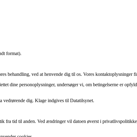
ndt format).
res behandling, ved at henvende dig til os. Vores kontaktoplysninger f
ettet dine personoplysninger, undersøger vi, om betingelserne er opfyldt
 vedrørende dig. Klage indgives til Datatilsynet.
tik fra tid til anden. Ved ændringer vil datoen øverst i privatlivspolitik
 anvender cookies.