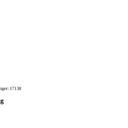
inger: 17138
ng