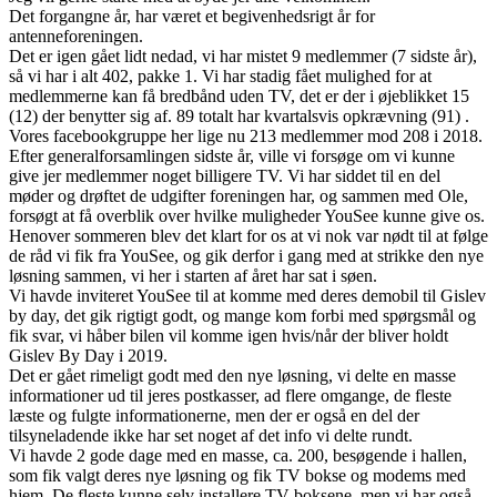
Det forgangne år, har været et begivenhedsrigt år for
antenneforeningen.
Det er igen gået lidt nedad, vi har mistet 9 medlemmer (7 sidste år),
så vi har i alt 402, pakke 1. Vi har stadig fået mulighed for at
medlemmerne kan få bredbånd uden TV, det er der i øjeblikket 15
(12) der benytter sig af. 89 totalt har kvartalsvis opkrævning (91) .
Vores facebookgruppe her lige nu 213 medlemmer mod 208 i 2018.
Efter generalforsamlingen sidste år, ville vi forsøge om vi kunne
give jer medlemmer noget billigere TV. Vi har siddet til en del
møder og drøftet de udgifter foreningen har, og sammen med Ole,
forsøgt at få overblik over hvilke muligheder YouSee kunne give os.
Henover sommeren blev det klart for os at vi nok var nødt til at følge
de råd vi fik fra YouSee, og gik derfor i gang med at strikke den nye
løsning sammen, vi her i starten af året har sat i søen.
Vi havde inviteret YouSee til at komme med deres demobil til Gislev
by day, det gik rigtigt godt, og mange kom forbi med spørgsmål og
fik svar, vi håber bilen vil komme igen hvis/når der bliver holdt
Gislev By Day i 2019.
Det er gået rimeligt godt med den nye løsning, vi delte en masse
informationer ud til jeres postkasser, ad flere omgange, de fleste
læste og fulgte informationerne, men der er også en del der
tilsyneladende ikke har set noget af det info vi delte rundt.
Vi havde 2 gode dage med en masse, ca. 200, besøgende i hallen,
som fik valgt deres nye løsning og fik TV bokse og modems med
hjem. De fleste kunne selv installere TV boksene, men vi har også