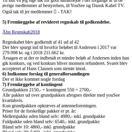
Til slut vil jeg sige tak for godt samarbejde i det forgange år til de
øvrige medlemmer af bestyrelsen, til YouSee og Dansk Kabel TV.
Også tak til jer medlemmer  - TAK!
5) Fremlæggelse af revideret regnskab til godkendelse.
Åbn Regnskab2018
Regnskabet blev godkendt af 41 ud af 42
Der blev spurgt ind til hvorfor beløbet til Andersen i 2017 var
279.998 kr. og i 2018 211.662 kr.
Årsagen er at der er indbetalt et mindre beløb af Andersen inden han
gik konkurs, og ved konkurs bliver momsen refunderet. Svaret blev
accepteret af Hans Clausen som stemte imod.
6) Indkomne forslag til generalforsamlingen
Der er ikke kommet nogle forslag
7) Fremlæggelse af kontingent
Grundpakken 2150,- + kontingent 550 = 2700,-
Alle pakker ud over grundpakken afregnes direkte med youSee
kvartalsvis.
Kun grundpakken opkræves af antenneforeningen.
Priser for de forskellige pakker er pr. år:
Mellempakke uden bland selv: 4980,- inkl. grundpakke
Fuldpakke uden bland selv: 6540,- inkl. grundpakke
Bland selv 10: 4860,- inkl. grundpakke