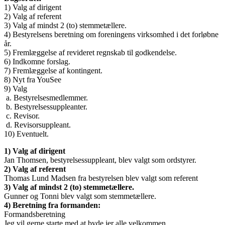
1) Valg af dirigent
2) Valg af referent
3) Valg af mindst 2 (to) stemmetællere.
4) Bestyrelsens beretning om foreningens virksomhed i det forløbne
år.
5) Fremlæggelse af revideret regnskab til godkendelse.
6) Indkomne forslag.
7) Fremlæggelse af kontingent.
8) Nyt fra YouSee
9) Valg
a. Bestyrelsesmedlemmer.
b. Bestyrelsessuppleanter.
c. Revisor.
d. Revisorsuppleant.
10) Eventuelt.
1) Valg af dirigent
Jan Thomsen, bestyrelsessuppleant, blev valgt som ordstyrer.
2) Valg af referent
Thomas Lund Madsen fra bestyrelsen blev valgt som referent
3) Valg af mindst 2 (to) stemmetællere.
Gunner og Tonni blev valgt som stemmetællere.
4) Beretning fra formanden:
Formandsberetning
Jeg vil gerne starte med at byde jer alle velkommen.