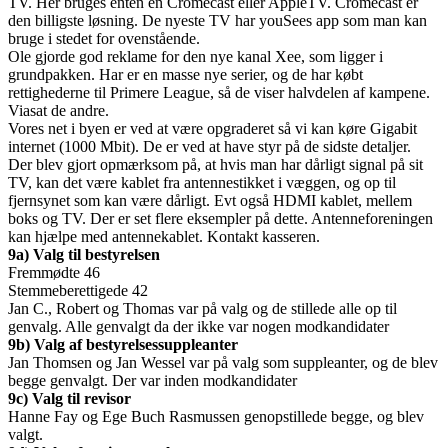
TV. Her bruges enten en Cromecast eller AppleTV. Cromecast er
den billigste løsning. De nyeste TV har youSees app som man kan
bruge i stedet for ovenstående.
Ole gjorde god reklame for den nye kanal Xee, som ligger i
grundpakken. Har er en masse nye serier, og de har købt
rettighederne til Primere League, så de viser halvdelen af kampene.
Viasat de andre.
Vores net i byen er ved at være opgraderet så vi kan køre Gigabit
internet (1000 Mbit). De er ved at have styr på de sidste detaljer.
Der blev gjort opmærksom på, at hvis man har dårligt signal på sit
TV, kan det være kablet fra antennestikket i væggen, og op til
fjernsynet som kan være dårligt. Evt også HDMI kablet, mellem
boks og TV. Der er set flere eksempler på dette. Antenneforeningen
kan hjælpe med antennekablet. Kontakt kasseren.
9a) Valg til bestyrelsen
Fremmødte 46
Stemmeberettigede 42
Jan C., Robert og Thomas var på valg og de stillede alle op til
genvalg. Alle genvalgt da der ikke var nogen modkandidater
9b) Valg af bestyrelsessuppleanter
Jan Thomsen og Jan Wessel var på valg som suppleanter, og de blev
begge genvalgt. Der var inden modkandidater
9c) Valg til revisor
Hanne Fay og Ege Buch Rasmussen genopstillede begge, og blev
valgt.