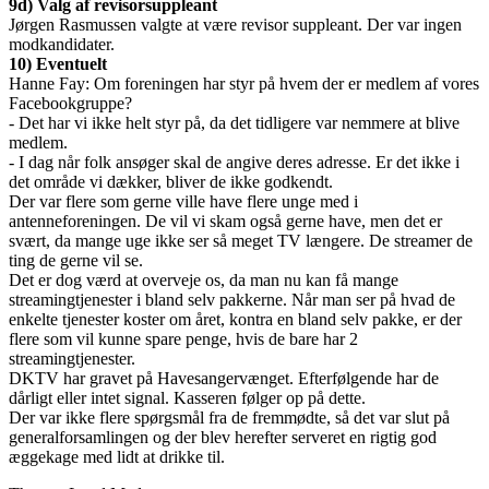
9d) Valg af revisorsuppleant
Jørgen Rasmussen valgte at være revisor suppleant. Der var ingen
modkandidater.
10) Eventuelt
Hanne Fay: Om foreningen har styr på hvem der er medlem af vores
Facebookgruppe?
- Det har vi ikke helt styr på, da det tidligere var nemmere at blive
medlem.
- I dag når folk ansøger skal de angive deres adresse. Er det ikke i
det område vi dækker, bliver de ikke godkendt.
Der var flere som gerne ville have flere unge med i
antenneforeningen. De vil vi skam også gerne have, men det er
svært, da mange uge ikke ser så meget TV længere. De streamer de
ting de gerne vil se.
Det er dog værd at overveje os, da man nu kan få mange
streamingtjenester i bland selv pakkerne. Når man ser på hvad de
enkelte tjenester koster om året, kontra en bland selv pakke, er der
flere som vil kunne spare penge, hvis de bare har 2
streamingtjenester.
DKTV har gravet på Havesangervænget. Efterfølgende har de
dårligt eller intet signal. Kasseren følger op på dette.
Der var ikke flere spørgsmål fra de fremmødte, så det var slut på
generalforsamlingen og der blev herefter serveret en rigtig god
æggekage med lidt at drikke til.