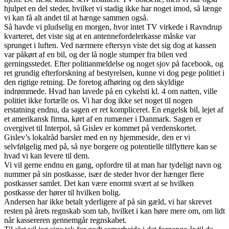
hjulpet en del steder, hvilket vi stadig ikke har noget imod, så længe
vi kan få alt andet til at hænge sammen også.
Så havde vi pludselig en morgen, hvor intet TV virkede i Ravndrup
kvarteret, det viste sig at en antennefordelerkasse måske var
sprunget i luften. Ved nærmere eftersyn viste det sig dog at kassen
var påkørt af en bil, og der lå nogle stumper fra bilen ved
gerningsstedet. Efter politianmeldelse og noget sjov på facebook, og
ret grundig efterforskning af bestyrelsen, kunne vi dog pege politiet i
den rigtige retning. De foretog afhøring og den skyldige
indrømmede. Hvad han lavede på en cykelsti kl. 4 om natten, ville
politiet ikke fortælle os. Vi har dog ikke set noget til nogen
erstatning endnu, da sagen er ret kompliceret. En engelsk bil, lejet af
et amerikansk firma, kørt af en rumæner i Danmark. Sagen er
overgivet til Interpol, så Gislev er kommet på verdenskortet.
Gislev’s lokalråd barsler med en ny hjemmeside, den er vi
selvfølgelig med på, så nye borgere og potentielle tilflyttere kan se
hvad vi kan levere til dem.
Vi vil gerne endnu en gang, opfordre til at man har tydeligt navn og
nummer på sin postkasse, især de steder hvor der hænger flere
postkasser samlet. Det kan være enormt svært at se hvilken
postkasse der hører til hvilken bolig.
Andersen har ikke betalt yderligere af på sin gæld, vi har skrevet
resten på årets regnskab som tab, hvilket i kan høre mere om, om lidt
når kassereren gennemgår regnskabet.