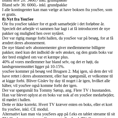
Bland selv 20: 5460,- inkl. grundpakke
Bland selv 36: 6060,- inkl. grundpakke
I alle kontingenter kan man vælge at have boksen fra youSee, som
er gratis.
8) Nyt fra YouSee
Ole fra youSee takker for et godt samarbejde i det forløbne år.
Specielt det arbejde vi sammen har lagt i at få introduceret de nye
pakker og mulighed hen over nytåret.
Der var rigtig mange forbi hallen, da youSee var på besøg, for at få
ændret deres abonnement.
De nye bland selv abonnementer giver medlemmerne billigere
pakker, med kun det indhold de selv ønsker, og den gratis boks var
der bred enighed om var et kæmpe plus.
40% af vores medlemmer har bland selv, og det er højt, da
landsgennemsnittet ligger på 10-15%.
youSee kommer på besøg ved Brugsen 2. Maj igen, så dem der vil
have rettet i deres abonnement, eller har spørgsmål, er velkomne til
at kigge forbi. Bliver Gislev by day til noget i år igen, hvilket alle
håber, vil youSee også komme forbi der igen.
Der var spørgsmål fra Tommy Sørup, ang. Flere TV i husstanden.
Han var blevet oplyst at en boks var nok af en youSee medarbejder,
til mødet i hallen.
Dette er ikke korrekt. Hvert TV kræver enten en boks, eller et kort
fra youSee, inkl. CE modul.
Alternativt kan man via youSees app på f.eks en tablet streame til sit