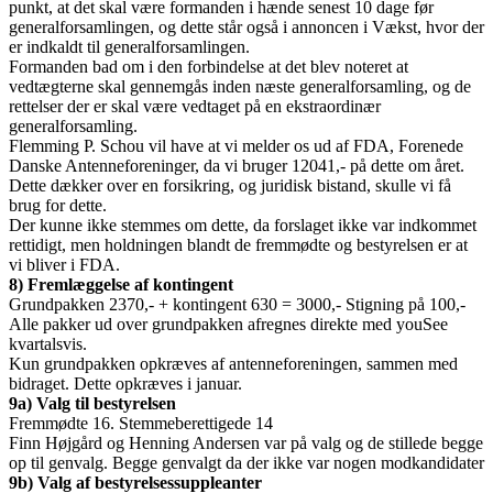
punkt, at det skal være formanden i hænde senest 10 dage før
generalforsamlingen, og dette står også i annoncen i Vækst, hvor der
er indkaldt til generalforsamlingen.
Formanden bad om i den forbindelse at det blev noteret at
vedtægterne skal gennemgås inden næste generalforsamling, og de
rettelser der er skal være vedtaget på en ekstraordinær
generalforsamling.
Flemming P. Schou vil have at vi melder os ud af FDA, Forenede
Danske Antenneforeninger, da vi bruger 12041,- på dette om året.
Dette dækker over en forsikring, og juridisk bistand, skulle vi få
brug for dette.
Der kunne ikke stemmes om dette, da forslaget ikke var indkommet
rettidigt, men holdningen blandt de fremmødte og bestyrelsen er at
vi bliver i FDA.
8) Fremlæggelse af kontingent
Grundpakken 2370,- + kontingent 630 = 3000,- Stigning på 100,-
Alle pakker ud over grundpakken afregnes direkte med youSee
kvartalsvis.
Kun grundpakken opkræves af antenneforeningen, sammen med
bidraget. Dette opkræves i januar.
9a) Valg til bestyrelsen
Fremmødte 16. Stemmeberettigede 14
Finn Højgård og Henning Andersen var på valg og de stillede begge
op til genvalg. Begge genvalgt da der ikke var nogen modkandidater
9b) Valg af bestyrelsessuppleanter