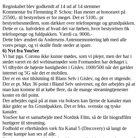
Regnskabet blev godkendt af 14 ud af 14 stemmer
Kommentar fra Flemming P. Schou: Han mener at honoraret på
25500,- til bestyrelsen er for meget. Det er 5100,- pr
bestyrelsesmedlem, som dækker over telefonpenge og grundpakken.
Dette er ca. halvdelen af hvad det var førhen, hvor bestyrelsen fik
telefonpenge og fuldpakken. Værdi ca. 9000,-
Dette blev ændret da Andersens Antennemontering løb med alle
vores penge, og vi skulle finde steder at spare.
6) Nyt fra YouSee
Vi har pga. Corona ikke kunne mødes, som vi plejer, men der har i
stedet været en del webinarmøder som Formanden har deltaget i.
Vi tilbyder de højeste hastigheder i Gislev, 1000/500 når det gælder
internet og 5G når det er mobilen.
Der er en stor tilslutning til Blans Selv i Gislev, og den er stigende.
Der er pt. Max 36 point i Bland Selv universet, og der arbejdes på at
man kan komme til at købe flere, da de mange streamingtjenester
koster en del point.
Der arbejdes også på at man via boksen kan fjerne de kanaler man
ikke gider se fra Grundpakken. Det er feks. svenske og tyske
kanaler.
YouSee har et samarbejde med Nordisk Film, så de får biograffilm
hurtigere til streaming.
Fodbold er efterhånden væk fra Kanal 5 (Discovery) så langt de
fleste kampe kan ses af alle.