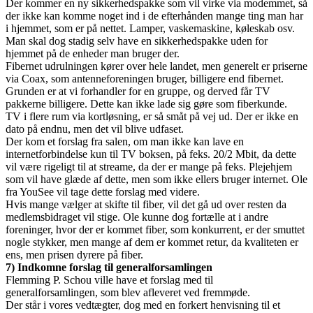
Der kommer en ny sikkerhedspakke som vil virke via modemmet, så
der ikke kan komme noget ind i de efterhånden mange ting man har
i hjemmet, som er på nettet. Lamper, vaskemaskine, køleskab osv.
Man skal dog stadig selv have en sikkerhedspakke uden for
hjemmet på de enheder man bruger der.
Fibernet udrulningen kører over hele landet, men generelt er priserne
via Coax, som antenneforeningen bruger, billigere end fibernet.
Grunden er at vi forhandler for en gruppe, og derved får TV
pakkerne billigere. Dette kan ikke lade sig gøre som fiberkunde.
TV i flere rum via kortløsning, er så småt på vej ud. Der er ikke en
dato på endnu, men det vil blive udfaset.
Der kom et forslag fra salen, om man ikke kan lave en
internetforbindelse kun til TV boksen, på feks. 20/2 Mbit, da dette
vil være rigeligt til at streame, da der er mange på feks. Plejehjem
som vil have glæde af dette, men som ikke ellers bruger internet. Ole
fra YouSee vil tage dette forslag med videre.
Hvis mange vælger at skifte til fiber, vil det gå ud over resten da
medlemsbidraget vil stige. Ole kunne dog fortælle at i andre
foreninger, hvor der er kommet fiber, som konkurrent, er der smuttet
nogle stykker, men mange af dem er kommet retur, da kvaliteten er
ens, men prisen dyrere på fiber.
7) Indkomne forslag til generalforsamlingen
Flemming P. Schou ville have et forslag med til
generalforsamlingen, som blev afleveret ved fremmøde.
Der står i vores vedtægter, dog med en forkert henvisning til et