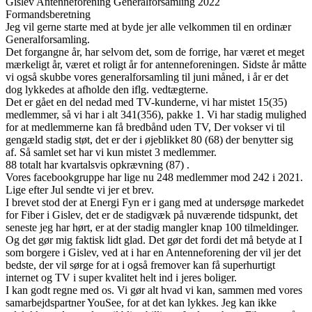
Gislev Antenneforening Generalforsamling 2022
Formandsberetning
Jeg vil gerne starte med at byde jer alle velkommen til en ordinær
Generalforsamling.
Det forgangne år, har selvom det, som de forrige, har været et meget
mærkeligt år, været et roligt år for antenneforeningen. Sidste år måtte
vi også skubbe vores generalforsamling til juni måned, i år er det
dog lykkedes at afholde den iflg. vedtægterne.
Det er gået en del nedad med TV-kunderne, vi har mistet 15(35)
medlemmer, så vi har i alt 341(356), pakke 1. Vi har stadig mulighed
for at medlemmerne kan få bredbånd uden TV, Der vokser vi til
gengæld stadig støt, det er der i øjeblikket 80 (68) der benytter sig
af. Så samlet set har vi kun mistet 3 medlemmer.
88 totalt har kvartalsvis opkrævning (87) .
Vores facebookgruppe har lige nu 248 medlemmer mod 242 i 2021.
Lige efter Jul sendte vi jer et brev.
I brevet stod der at Energi Fyn er i gang med at undersøge markedet
for Fiber i Gislev, det er de stadigvæk på nuværende tidspunkt, det
seneste jeg har hørt, er at der stadig mangler knap 100 tilmeldinger.
Og det gør mig faktisk lidt glad. Det gør det fordi det må betyde at I
som borgere i Gislev, ved at i har en Antenneforening der vil jer det
bedste, der vil sørge for at i også fremover kan få superhurtigt
internet og TV i super kvalitet helt ind i jeres boliger.
I kan godt regne med os. Vi gør alt hvad vi kan, sammen med vores
samarbejdspartner YouSee, for at det kan lykkes. Jeg kan ikke