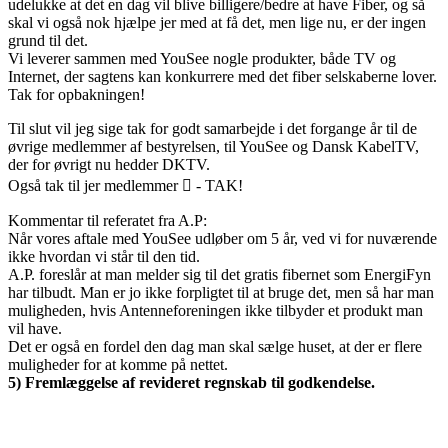
udelukke at det en dag vil blive billigere/bedre at have Fiber, og så
skal vi også nok hjælpe jer med at få det, men lige nu, er der ingen
grund til det.
Vi leverer sammen med YouSee nogle produkter, både TV og
Internet, der sagtens kan konkurrere med det fiber selskaberne lover.
Tak for opbakningen!
Til slut vil jeg sige tak for godt samarbejde i det forgange år til de
øvrige medlemmer af bestyrelsen, til YouSee og Dansk KabelTV,
der for øvrigt nu hedder DKTV.
Også tak til jer medlemmer  - TAK!
Kommentar til referatet fra A.P:
Når vores aftale med YouSee udløber om 5 år, ved vi for nuværende
ikke hvordan vi står til den tid.
A.P. foreslår at man melder sig til det gratis fibernet som EnergiFyn
har tilbudt. Man er jo ikke forpligtet til at bruge det, men så har man
muligheden, hvis Antenneforeningen ikke tilbyder et produkt man
vil have.
Det er også en fordel den dag man skal sælge huset, at der er flere
muligheder for at komme på nettet.
5) Fremlæggelse af revideret regnskab til godkendelse.