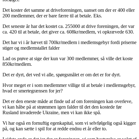
Det koster det samme at driveforeningen, uanset om der er 400 eller
200 medlemmer, der er bare færre til at betale. Eks.
Det seneste år har det kostet ca. 255000 at drive foreningen, der var
ca. 420 til at betale, det giver ca. 608kr/medlem, vi opkrævede 630.
Det har vi i år hævet til 700kr/medlem i medlemsgebyr fordi priserne
stiger og medlemstallet falder
Lad os prøve at sige der kun var 300 medlemmer, så ville det koste
850kr/medlem.
Det er dyrt, det ved vi alle, spørgsmålet er om det er for dyrt.
Hvor meget er i som medlemmer villige til at betale i medlemsgebyr,
hvad er smertegrænsen for jer?
Det er den eneste måde at finde ud af om foreningen kan overleve,
vi kan håbe på at strømmen igen falder til det den kostede før
Rusland invaderede Ukraine, men vi kan ikke spå.
Vi har også en fornuftig egenkapital, som vi selvfølgelig også kigger
på, og kan sætte i spil for at redde endnu et år eller to.