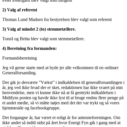
Peter Østergård blev valgt som dirigent
2) Valg af referent
Thomas Lund Madsen fra bestyrelsen blev valgt som referent
3) Valg af mindst 2 (to) stemmetællere.
TonnI og Britta blev valgt som stemmetællere.
4) Beretning fra formanden:
Formandsberetning
Jeg vil gerne starte med at byde jer alle velkommen til en ordinær
Generalforsamling.
Der gik jo desværre ”Vækst” i indkaldelsen til generalforsamlingen i
år, jeg ved ikke hvad der er sket, redaktionen har ikke svaret på min
henvendelse, men vi kunne ikke nå at få gentrykt indkaldelsen i
Midtfyns posten og havde ikke lyst til at bruge endnu flere penge på
et andet medie, så vi måtte nøjes med det der var trykt og så vores
hjemmeside og facebookgruppe.
Det forgangne år, har været et roligt år for antenneforeningen. Om
ikke andet så indtil sidst på året hvor Energi Fyn gik i gang med at