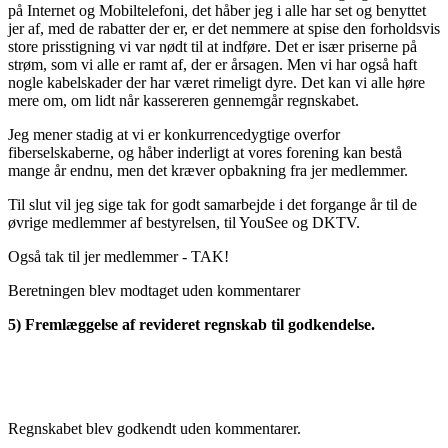
på Internet og Mobiltelefoni, det håber jeg i alle har set og benyttet
jer af, med de rabatter der er, er det nemmere at spise den forholdsvis
store prisstigning vi var nødt til at indføre. Det er især priserne på
strøm, som vi alle er ramt af, der er årsagen. Men vi har også haft
nogle kabelskader der har været rimeligt dyre. Det kan vi alle høre
mere om, om lidt når kassereren gennemgår regnskabet.
Jeg mener stadig at vi er konkurrencedygtige overfor
fiberselskaberne, og håber inderligt at vores forening kan bestå
mange år endnu, men det kræver opbakning fra jer medlemmer.
Til slut vil jeg sige tak for godt samarbejde i det forgange år til de
øvrige medlemmer af bestyrelsen, til YouSee og DKTV.
Også tak til jer medlemmer - TAK!
Beretningen blev modtaget uden kommentarer
5) Fremlæggelse af revideret regnskab til godkendelse.
Regnskabet blev godkendt uden kommentarer.