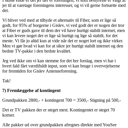
I sidste ende er det jer der er foreningen, vi som bestyrelse er valgt af
jer til at varetage foreningens interesser, og vi vil gerne fortsætte med
det.
Vi bliver ved med at tilbyde et alternativ til Fiber, som er lige så
godt, for 95% af borgerne i Gislev, vi ved godt der er nogen der tror
at Fiber er guds gave til dem der vil have hurtigt stabilt internet, men
vi kan levere noget der er lige så hurtigt og lige så stabilt, for det
meste. Vi får jo altid kun at vide når det er noget lort og ikke virker.
Men vi gør hvad vi kan for at sikre jer hurtigt stabilt internet og den
bedste TV-pakke i den bedste kvalitet.
Jeg ved ikke om vi kan stemme for det her forslag, men vi har i
hvert fald fået værdifuldt input, som vi kan bruge i overvejelserne
for fremtiden for Gislev Antenneforening.
Tak!
7) Fremlæggelse af kontingent
Grundpakken 2800,- + kontingent 700 = 3500,- Stigning på 500,-
Det er TV pakken der er steget mest. Kontingentet er steget 70
korner.
Alle pakker ud over grundpakken afregnes direkte med YouSee