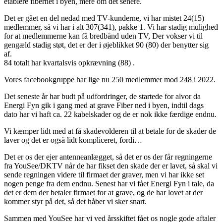
etablere fibernet i byen, mere om det senere.
Det er gået en del nedad med TV-kunderne, vi har mistet 24(15)
medlemmer, så vi har i alt 307(341), pakke 1. Vi har stadig mulighed
for at medlemmerne kan få bredbånd uden TV, Der vokser vi til
gengæld stadig støt, det er der i øjeblikket 90 (80) der benytter sig
af.
84 totalt har kvartalsvis opkrævning (88) .
Vores facebookgruppe har lige nu 250 medlemmer mod 248 i 2022.
Det seneste år har budt på udfordringer, de startede for alvor da
Energi Fyn gik i gang med at grave Fiber ned i byen, indtil dags
dato har vi haft ca. 22 kabelskader og de er nok ikke færdige endnu.
Vi kæmper lidt med at få skadevolderen til at betale for de skader de
laver og det er også lidt kompliceret, fordi…
Det er os der ejer antenneanlægget, så det er os der får regningerne
fra YouSee/DKTV når de har fikset den skade der er lavet, så skal vi
sende regningen videre til firmaet der graver, men vi har ikke set
nogen penge fra dem endnu. Senest har vi fået Energi Fyn i tale, da
det er dem der betaler firmaet for at grave, og de har lovet at der
kommer styr på det, så det håber vi sker snart.
Sammen med YouSee har vi ved årsskiftet fået os nogle gode aftaler