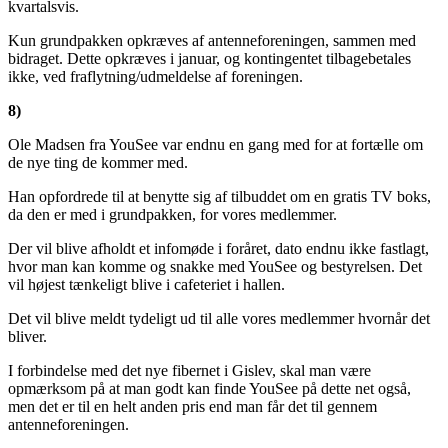
kvartalsvis.
Kun grundpakken opkræves af antenneforeningen, sammen med
bidraget. Dette opkræves i januar, og kontingentet tilbagebetales
ikke, ved fraflytning/udmeldelse af foreningen.
8)
Ole Madsen fra YouSee var endnu en gang med for at fortælle om
de nye ting de kommer med.
Han opfordrede til at benytte sig af tilbuddet om en gratis TV boks,
da den er med i grundpakken, for vores medlemmer.
Der vil blive afholdt et infomøde i foråret, dato endnu ikke fastlagt,
hvor man kan komme og snakke med YouSee og bestyrelsen. Det
vil højest tænkeligt blive i cafeteriet i hallen.
Det vil blive meldt tydeligt ud til alle vores medlemmer hvornår det
bliver.
I forbindelse med det nye fibernet i Gislev, skal man være
opmærksom på at man godt kan finde YouSee på dette net også,
men det er til en helt anden pris end man får det til gennem
antenneforeningen.